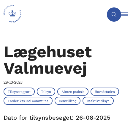
Lægehuset
Valmuevej
29-10-2025
Tilsynsrapport
Tilsyn
Almen praksis
Hovedstaden
Frederikssund Kommune
Henstilling
Reaktivt tilsyn
Dato for tilsynsbesøget: 26-08-2025