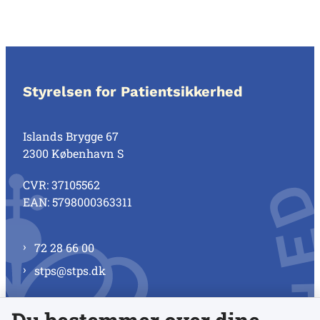
Styrelsen for Patientsikkerhed
Islands Brygge 67
2300 København S
CVR: 37105562
EAN: 5798000363311
72 28 66 00
stps@stps.dk