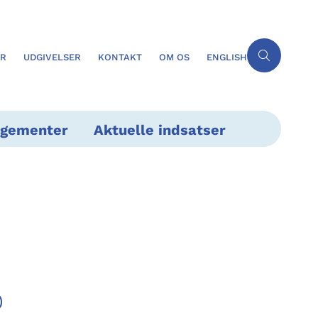
ER
UDGIVELSER
KONTAKT
OM OS
ENGLISH
ngementer
Aktuelle indsatser