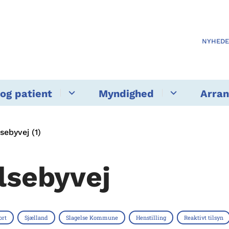
NYHED
og patient
Myndighed
Arra
sebyvej (1)
lsebyvej
ort
Sjælland
Slagelse Kommune
Henstilling
Reaktivt tilsyn