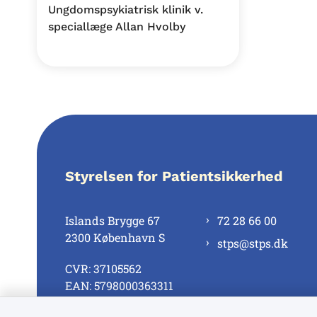
Ungdomspsykiatrisk klinik v.
speciallæge Allan Hvolby
Styrelsen for Patientsikkerhed
Islands Brygge 67
72 28 66 00
2300 København S
stps@stps.dk
CVR: 37105562
EAN: 5798000363311