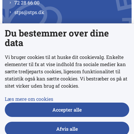
72 28 66 00
stps@stps.dk
Du bestemmer over dine
Se alle kontaktnumre
data
Vi bruger cookies til at huske dit cookievalg. Enkelte
elementer til fx at vise indhold fra sociale medier kan
Links
sætte tredjeparts cookies, ligesom funktionalitet til
statistik også kan sætte cookies. Vi bestræber os på at
sitet virker uden brug af cookies.
Udgivelser
Tilgængelighedserklæring
Læs mere om cookies
Data- og privatlivspolitik
Accepter alle
Cookies
Afvis alle