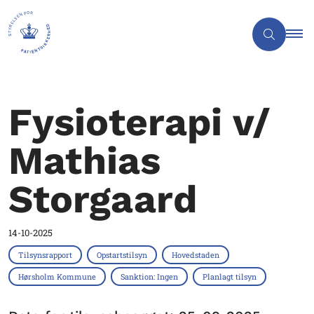
Fysioterapi v/
Mathias
Storgaard
14-10-2025
Tilsynsrapport
Opstartstilsyn
Hovedstaden
Hørsholm Kommune
Sanktion: Ingen
Planlagt tilsyn