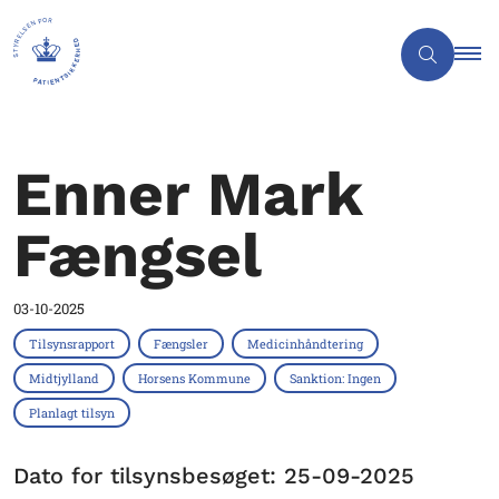
Enner Mark
Fængsel
03-10-2025
Tilsynsrapport
Fængsler
Medicinhåndtering
Midtjylland
Horsens Kommune
Sanktion: Ingen
Planlagt tilsyn
Dato for tilsynsbesøget: 25-09-2025