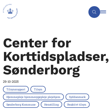
Center for
Korttidspladser,
Sønderborg
29-10-2025
Tilsynsrapport
Tilsyn
Hjemmepleje hjemmesygepleje plejehjem
Syddanmark
Sønderborg Kommune
Henstilling
Reaktivt tilsyn