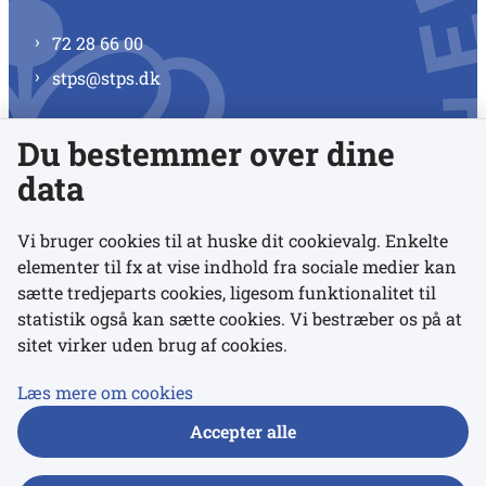
72 28 66 00
stps@stps.dk
Du bestemmer over dine
Se alle kontaktnumre
data
Vi bruger cookies til at huske dit cookievalg. Enkelte
elementer til fx at vise indhold fra sociale medier kan
Links
sætte tredjeparts cookies, ligesom funktionalitet til
statistik også kan sætte cookies. Vi bestræber os på at
sitet virker uden brug af cookies.
Udgivelser
Tilgængelighedserklæring
Læs mere om cookies
Data- og privatlivspolitik
Accepter alle
Cookies