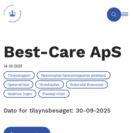
Best-Care ApS
14-10-2025
Tilsynsrapport
Hjemmepleje hjemmesygepleje plejehjem
Opstartstilsyn
Hovedstaden
Rudersdal Kommune
Sanktion: Ingen
Planlagt tilsyn
Dato for tilsynsbesøget: 30-09-2025