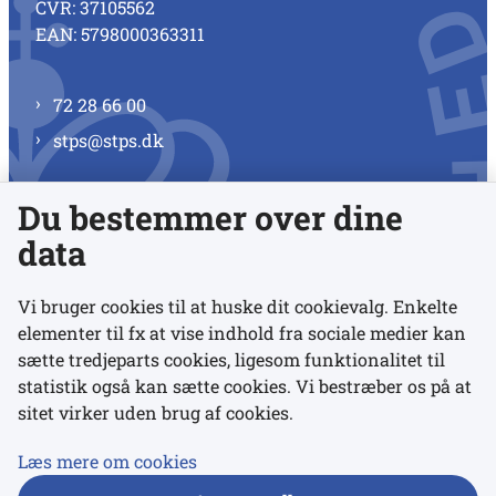
CVR: 37105562
EAN: 5798000363311
72 28 66 00
stps@stps.dk
Du bestemmer over dine
Se alle kontaktnumre
data
Vi bruger cookies til at huske dit cookievalg. Enkelte
elementer til fx at vise indhold fra sociale medier kan
Links
sætte tredjeparts cookies, ligesom funktionalitet til
statistik også kan sætte cookies. Vi bestræber os på at
sitet virker uden brug af cookies.
Udgivelser
Tilgængelighedserklæring
Læs mere om cookies
Data- og privatlivspolitik