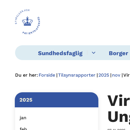
Sundhedsfaglig
Borger 
Du er her:
Forside
Tilsynsrapporter
2025
nov
Vi
Vi
2025
Un
jan
feb