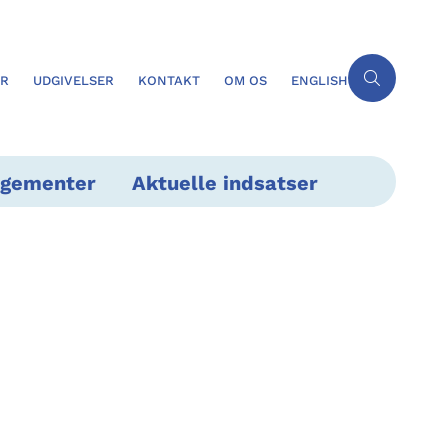
ER
UDGIVELSER
KONTAKT
OM OS
ENGLISH
ngementer
Aktuelle indsatser