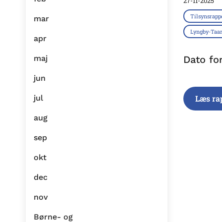
27-11-2025
Tilsynsrapp
mar
Lyngby-Ta
apr
maj
Dato fo
jun
jul
Læs ra
aug
sep
okt
dec
nov
Børne- og