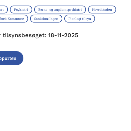
ort
Psykiatri
Børne- og ungdomspsykiatri
Hovedstaden
arbæk Kommune
Sanktion: Ingen
Planlagt tilsyn
r tilsynsbesøget: 18-11-2025
pporten