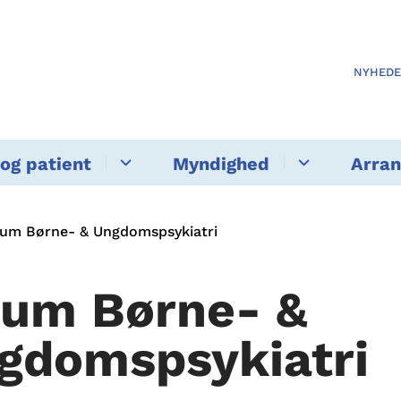
NYHED
og patient
Myndighed
Arra
rum Børne- & Ungdomspsykiatri
rum Børne- &
gdomspsykiatri