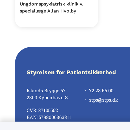
Ungdomspsykiatrisk klinik v.
speciallæge Allan Hvolby
Styrelsen for Patientsikkerhed
Islands Brygge 67
72 28 66 00
2300 København S
stps@stps.dk
CVR: 37105562
EAN: 5798000363311