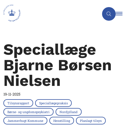
Speciallæge
Bjarne Børsen
Nielsen
19-11-2025
Tilsynsrapport
Speciallægepraksis
Børne- og ungdomspsykiatri
Nordjylland
Jammerbugt Kommune
Henstilling
Planlagt tilsyn