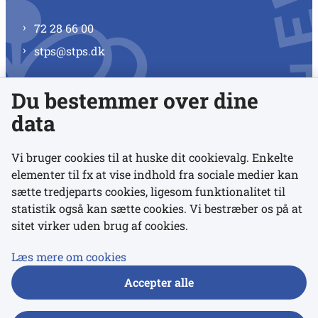
72 28 66 00
stps@stps.dk
Du bestemmer over dine
Se alle kontaktnumre
data
Vi bruger cookies til at huske dit cookievalg. Enkelte
elementer til fx at vise indhold fra sociale medier kan
Links
sætte tredjeparts cookies, ligesom funktionalitet til
statistik også kan sætte cookies. Vi bestræber os på at
sitet virker uden brug af cookies.
Udgivelser
Tilgængelighedserklæring
Læs mere om cookies
Data- og privatlivspolitik
Accepter alle
Cookies