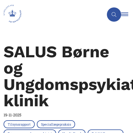
SALUS Børne
og
Ungdomspsykiat
klinik
19-11-2025
Tilsynsrapport
Speciallægepraksis