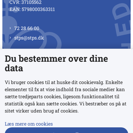
CVR: 37105562
EAN: 5798000363311
72 28 66 00
stps@stps.dk
Du bestemmer over dine
Se alle kontaktnumre
data
Vi bruger cookies til at huske dit cookievalg. Enkelte
elementer til fx at vise indhold fra sociale medier kan
Links
sætte tredjeparts cookies, ligesom funktionalitet til
statistik også kan sætte cookies. Vi bestræber os på at
sitet virker uden brug af cookies.
Udgivelser
Tilgængelighedserklæring
Læs mere om cookies
Data- og privatlivspolitik