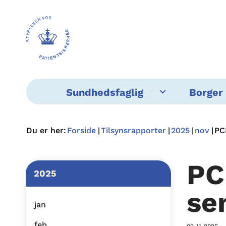
Sundhedsfaglig
Borger 
Du er her:
Forside
Tilsynsrapporter
2025
nov
PC
PC
2025
se
jan
feb