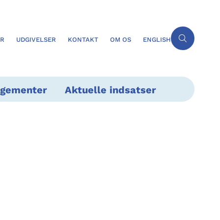
ER
UDGIVELSER
KONTAKT
OM OS
ENGLISH
ngementer
Aktuelle indsatser