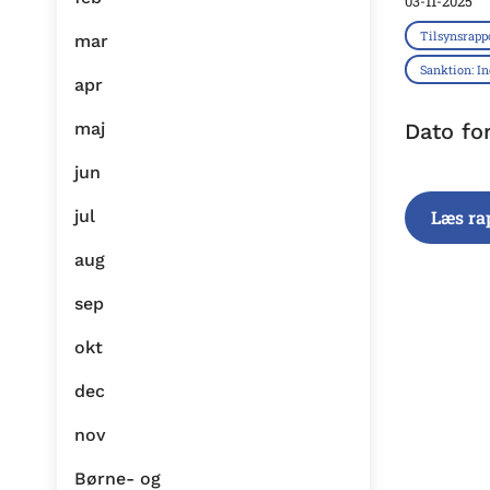
03-11-2025
Tilsynsrapp
mar
Sanktion: I
apr
maj
Dato fo
jun
jul
Læs ra
aug
sep
okt
dec
nov
Børne- og