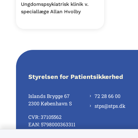
Ungdomspsykiatrisk klinik v.
speciallæge Allan Hvolby
Styrelsen for Patientsikkerhed
Islands Brygge 67
72 28 66 00
2300 København S
stps@stps.dk
CVR: 37105562
EAN: 5798000363311