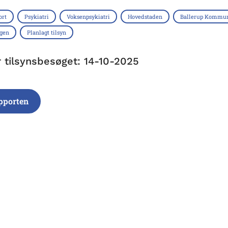
ort
Psykiatri
Voksenpsykiatri
Hovedstaden
Ballerup Kommu
ngen
Planlagt tilsyn
r tilsynsbesøget: 14-10-2025
pporten