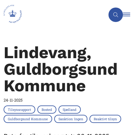
Lindevang,
Guldborgsund
Kommune
24-11-2025
Tilsynsrapport
Bosted
Sjælland
Guldborgsund Kommune
Sanktion: Ingen
Reaktivt tilsyn