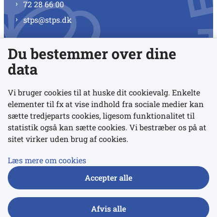
72 28 66 00
stps@stps.dk
Du bestemmer over dine
Se alle kontaktnumre
data
Vi bruger cookies til at huske dit cookievalg. Enkelte
elementer til fx at vise indhold fra sociale medier kan
Links
sætte tredjeparts cookies, ligesom funktionalitet til
statistik også kan sætte cookies. Vi bestræber os på at
sitet virker uden brug af cookies.
Udgivelser
Tilgængelighedserklæring
Læs mere om cookies
Data- og privatlivspolitik
Accepter alle
Cookies
Afvis alle