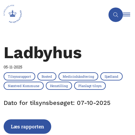
Ladbyhus
05-11-2025
Tilsynsrapport
Bosted
Medicinhåndtering
Sjælland
Næstved Kommune
Henstilling
Planlagt tilsyn
Dato for tilsynsbesøget: 07-10-2025
Læs rapporten