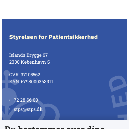
Styrelsen for Patientsikkerhed
Islands Brygge 67
2300 København S
CVR: 37105562
EAN: 5798000363311
72 28 66 00
stps@stps.dk