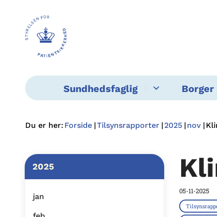
Sundhedsfaglig
Borger 
Du er her:
Forside
Tilsynsrapporter
2025
nov
Kli
Kl
2025
05-11-2025
jan
Tilsynsrapp
feb