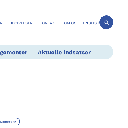
ER
UDGIVELSER
KONTAKT
OM OS
ENGLISH
ngementer
Aktuelle indsatser
e Kommune