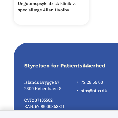
Ungdomspsykiatrisk klinik v.
speciallæge Allan Hvolby
Styrelsen for Patientsikkerhed
Islands Brygge 67
72 28 66 00
2300 København S
stps@stps.dk
CVR: 37105562
EAN: 5798000363311