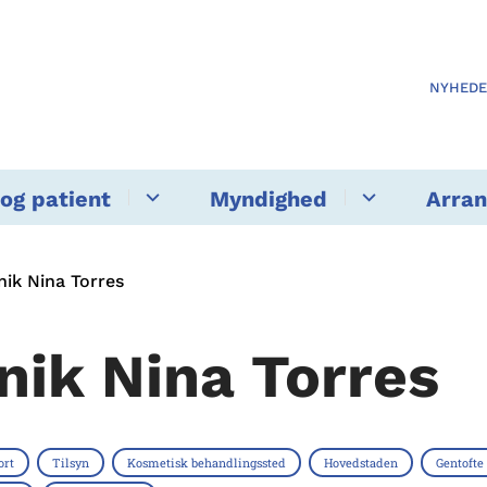
NYHED
og patient
Myndighed
Arra
nik Nina Torres
inik Nina Torres
ort
Tilsyn
Kosmetisk behandlingssted
Hovedstaden
Gentoft