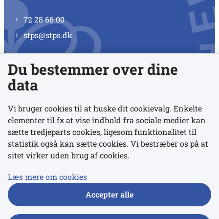
72 28 66 00
stps@stps.dk
Du bestemmer over dine
Se alle kontaktnumre
data
Vi bruger cookies til at huske dit cookievalg. Enkelte
elementer til fx at vise indhold fra sociale medier kan
Links
sætte tredjeparts cookies, ligesom funktionalitet til
statistik også kan sætte cookies. Vi bestræber os på at
sitet virker uden brug af cookies.
Udgivelser
Tilgængelighedserklæring
Læs mere om cookies
Data- og privatlivspolitik
Accepter alle
Cookies