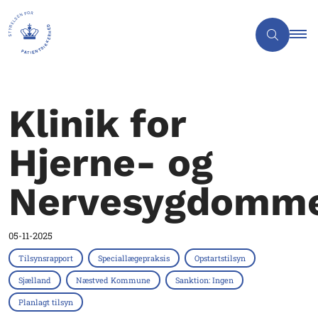
Klinik for
Hjerne- og
Nervesygdomm
05-11-2025
Tilsynsrapport
Speciallægepraksis
Opstartstilsyn
Sjælland
Næstved Kommune
Sanktion: Ingen
Planlagt tilsyn