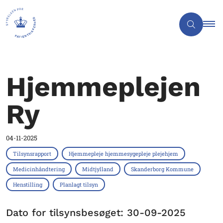
Hjemmeplejen
Ry
04-11-2025
Tilsynsrapport
Hjemmepleje hjemmesygepleje plejehjem
Medicinhåndtering
Midtjylland
Skanderborg Kommune
Henstilling
Planlagt tilsyn
Dato for tilsynsbesøget: 30-09-2025