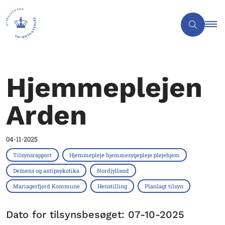
Hjemmeplejen
Arden
04-11-2025
Tilsynsrapport
Hjemmepleje hjemmesygepleje plejehjem
Demens og antipsykotika
Nordjylland
Mariagerfjord Kommune
Henstilling
Planlagt tilsyn
Dato for tilsynsbesøget: 07-10-2025