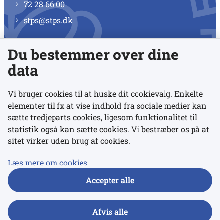
72 28 66 00
stps@stps.dk
Du bestemmer over dine
Se alle kontaktnumre
data
Vi bruger cookies til at huske dit cookievalg. Enkelte
elementer til fx at vise indhold fra sociale medier kan
Links
sætte tredjeparts cookies, ligesom funktionalitet til
statistik også kan sætte cookies. Vi bestræber os på at
sitet virker uden brug af cookies.
Udgivelser
Tilgængelighedserklæring
Læs mere om cookies
Data- og privatlivspolitik
Accepter alle
Cookies
Afvis alle