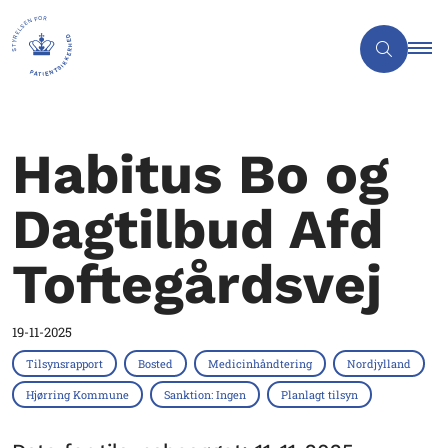
Habitus Bo og
Dagtilbud Afd
Toftegårdsvej
19-11-2025
Tilsynsrapport
Bosted
Medicinhåndtering
Nordjylland
Hjørring Kommune
Sanktion: Ingen
Planlagt tilsyn