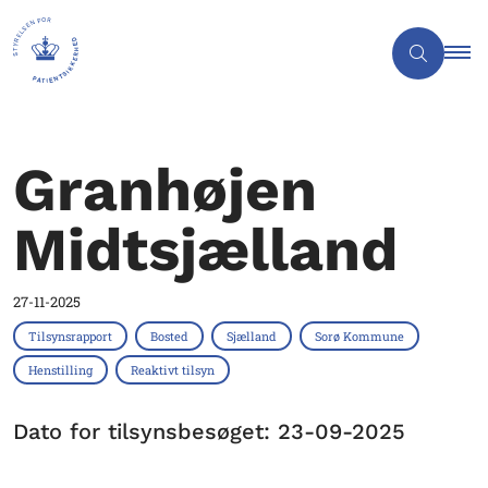
Granhøjen
Midtsjælland
27-11-2025
Tilsynsrapport
Bosted
Sjælland
Sorø Kommune
Henstilling
Reaktivt tilsyn
Dato for tilsynsbesøget: 23-09-2025