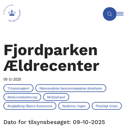
Fjordparken
Ældrecenter
05-11-2025
Tilsynsrapport
Hjemmepleje hjemmesygepleje plejehjem
Medicinhåndtering
Midtjylland
Ringkøbing-Skjern Kommune
Sanktion: Ingen
Planlagt tilsyn
Dato for tilsynsbesøget: 09-10-2025