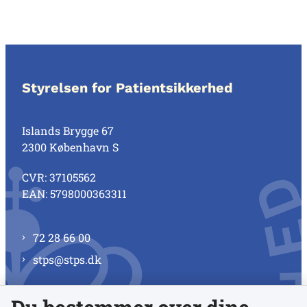
Styrelsen for Patientsikkerhed
Islands Brygge 67
2300 København S
CVR: 37105562
EAN: 5798000363311
72 28 66 00
stps@stps.dk