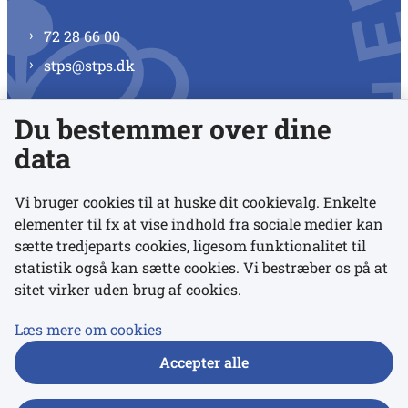
72 28 66 00
stps@stps.dk
Du bestemmer over dine
Se alle kontaktnumre
data
Vi bruger cookies til at huske dit cookievalg. Enkelte
elementer til fx at vise indhold fra sociale medier kan
Links
sætte tredjeparts cookies, ligesom funktionalitet til
statistik også kan sætte cookies. Vi bestræber os på at
sitet virker uden brug af cookies.
Udgivelser
Tilgængelighedserklæring
Læs mere om cookies
Data- og privatlivspolitik
Accepter alle
Cookies