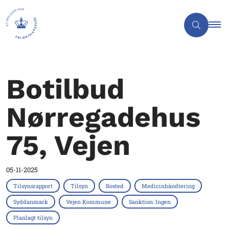
Botilbud
Nørregadehus
75, Vejen
05-11-2025
Tilsynsrapport
Tilsyn
Bosted
Medicinhåndtering
Syddanmark
Vejen Kommune
Sanktion: Ingen
Planlagt tilsyn