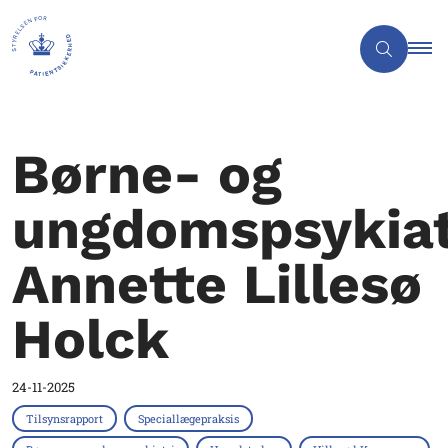
Børne- og
ungdomspsykia
Annette Lillesø
Holck
24-11-2025
Tilsynsrapport
Speciallægepraksis