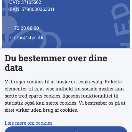
CVR: 37105562
EAN: 5798000363311
72 28 66 00
stps@stps.dk
Du bestemmer over dine
Se alle kontaktnumre
data
Vi bruger cookies til at huske dit cookievalg. Enkelte
elementer til fx at vise indhold fra sociale medier kan
Links
sætte tredjeparts cookies, ligesom funktionalitet til
statistik også kan sætte cookies. Vi bestræber os på at
sitet virker uden brug af cookies.
Udgivelser
Tilgængelighedserklæring
Læs mere om cookies
Data- og privatlivspolitik