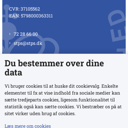
CVR: 37105562
EAN: 5798000363311
72 28 66 00
stps@stps.dk
Du bestemmer over dine
Se alle kontaktnumre
data
Vi bruger cookies til at huske dit cookievalg. Enkelte
elementer til fx at vise indhold fra sociale medier kan
Links
sætte tredjeparts cookies, ligesom funktionalitet til
statistik også kan sætte cookies. Vi bestræber os på at
sitet virker uden brug af cookies.
Udgivelser
Tilgængelighedserklæring
Læs mere om cookies