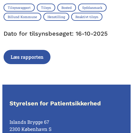
Tilsynsrapport
Tilsyn
Bosted
Syddanmark
Billund Kommune
Henstilling
Reaktivt tilsyn
Dato for tilsynsbesøget: 16-10-2025
Læs rapporten
Styrelsen for Patientsikkerhed
Islands Brygge 67
2300 København S