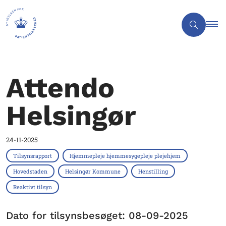
Attendo
Helsingør
24-11-2025
Tilsynsrapport
Hjemmepleje hjemmesygepleje plejehjem
Hovedstaden
Helsingør Kommune
Henstilling
Reaktivt tilsyn
Dato for tilsynsbesøget: 08-09-2025