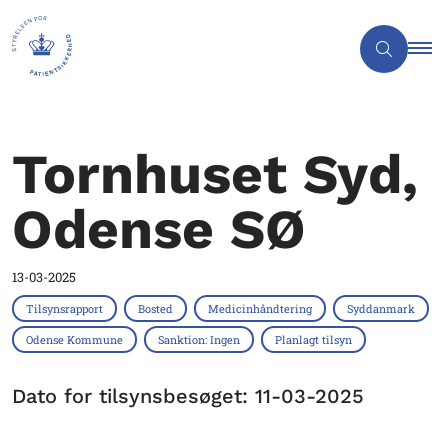
Tornhuset Syd,
Odense SØ
13-03-2025
Tilsynsrapport
Bosted
Medicinhåndtering
Syddanmark
Odense Kommune
Sanktion: Ingen
Planlagt tilsyn
Dato for tilsynsbesøget: 11-03-2025