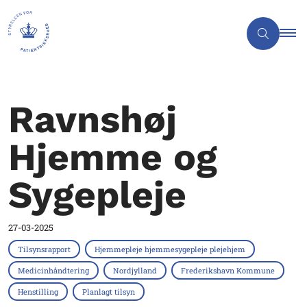
Ravnshøj
Hjemme og
Sygepleje
27-03-2025
Tilsynsrapport
Hjemmepleje hjemmesygepleje plejehjem
Medicinhåndtering
Nordjylland
Frederikshavn Kommune
Henstilling
Planlagt tilsyn