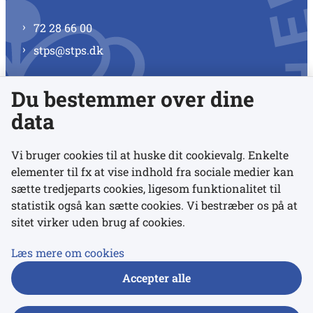
72 28 66 00
stps@stps.dk
Du bestemmer over dine
Se alle kontaktnumre
data
Vi bruger cookies til at huske dit cookievalg. Enkelte
elementer til fx at vise indhold fra sociale medier kan
Links
sætte tredjeparts cookies, ligesom funktionalitet til
statistik også kan sætte cookies. Vi bestræber os på at
sitet virker uden brug af cookies.
Udgivelser
Tilgængelighedserklæring
Læs mere om cookies
Data- og privatlivspolitik
Accepter alle
Cookies