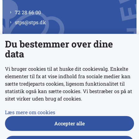
72 28 66 00
stps@stps.dk
Du bestemmer over dine
Se alle kontaktnumre
data
Vi bruger cookies til at huske dit cookievalg. Enkelte
elementer til fx at vise indhold fra sociale medier kan
Links
sætte tredjeparts cookies, ligesom funktionalitet til
statistik også kan sætte cookies. Vi bestræber os på at
sitet virker uden brug af cookies.
Udgivelser
Tilgængelighedserklæring
Læs mere om cookies
Data- og privatlivspolitik
Accepter alle
Cookies