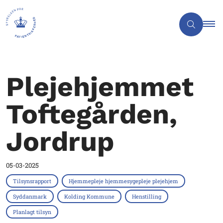
Plejehjemmet
Toftegården,
Jordrup
05-03-2025
Tilsynsrapport
Hjemmepleje hjemmesygepleje plejehjem
Syddanmark
Kolding Kommune
Henstilling
Planlagt tilsyn