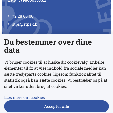
72 28 66 00
stps@stps.dk
Du bestemmer over dine
Se alle kontaktnumre
data
Vi bruger cookies til at huske dit cookievalg. Enkelte
elementer til fx at vise indhold fra sociale medier kan
Links
sætte tredjeparts cookies, ligesom funktionalitet til
statistik også kan sætte cookies. Vi bestræber os på at
sitet virker uden brug af cookies.
Udgivelser
Tilgængelighedserklæring
Læs mere om cookies
Data- og privatlivspolitik
Accepter alle
Cookies