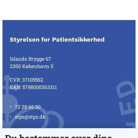
Styrelsen for Patientsikkerhed
Islands Brygge 67
2300 København S
CVR: 37105562
EAN: 5798000363311
72 28 66 00
stps@stps.dk