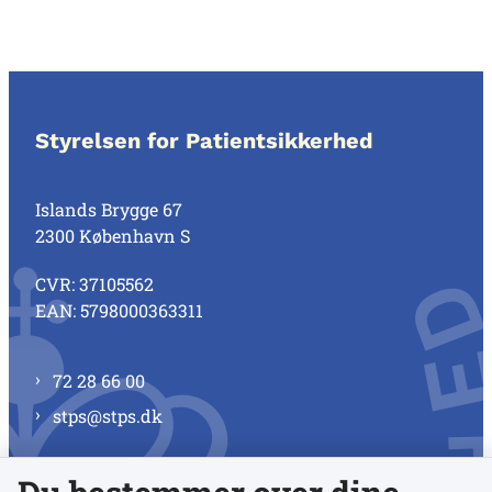
Styrelsen for Patientsikkerhed
Islands Brygge 67
2300 København S
CVR: 37105562
EAN: 5798000363311
72 28 66 00
stps@stps.dk