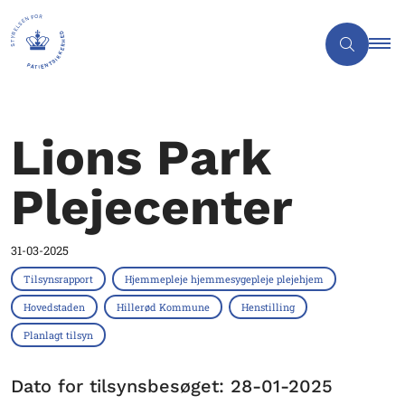
Lions Park
Plejecenter
31-03-2025
Tilsynsrapport
Hjemmepleje hjemmesygepleje plejehjem
Hovedstaden
Hillerød Kommune
Henstilling
Planlagt tilsyn
Dato for tilsynsbesøget: 28-01-2025