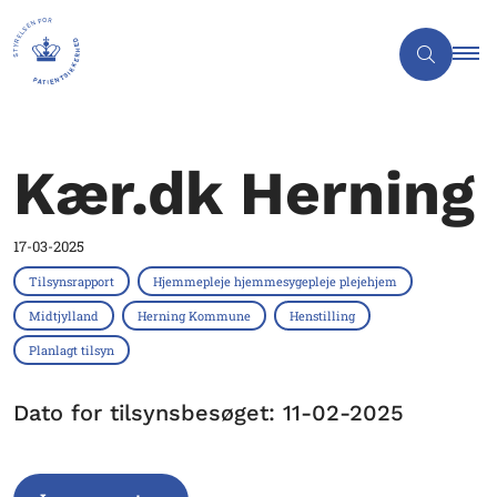
Kær.dk Herning
17-03-2025
Tilsynsrapport
Hjemmepleje hjemmesygepleje plejehjem
Midtjylland
Herning Kommune
Henstilling
Planlagt tilsyn
Dato for tilsynsbesøget: 11-02-2025