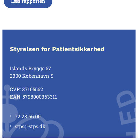
Læs rapporten
Styrelsen for Patientsikkerhed
Islands Brygge 67
2300 København S
CVR: 37105562
EAN: 5798000363311
72 28 66 00
stps@stps.dk