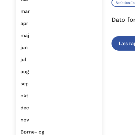
Sanktion: I
mar
Dato fo
apr
maj
Læs ra
jun
jul
aug
sep
okt
dec
nov
Børne- og