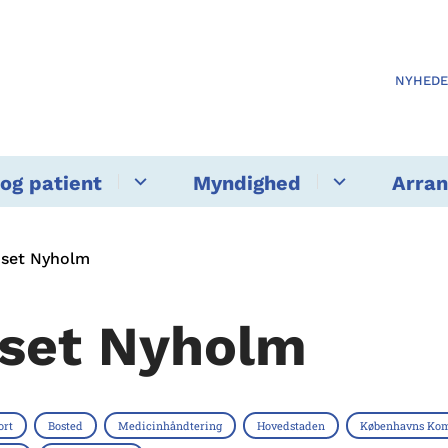
NYHED
og patient
Myndighed
Arra
set Nyholm
set Nyholm
ort
Bosted
Medicinhåndtering
Hovedstaden
Københavns K