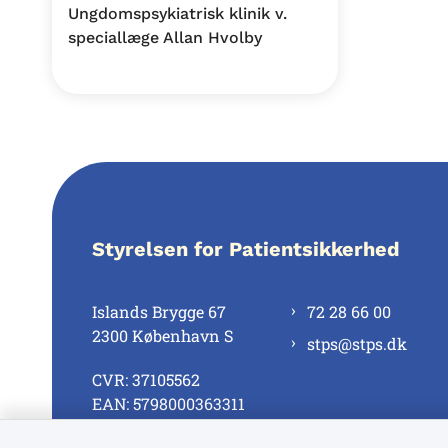
Ungdomspsykiatrisk klinik v.
speciallæge Allan Hvolby
Styrelsen for Patientsikkerhed
Islands Brygge 67
72 28 66 00
2300 København S
stps@stps.dk
CVR: 37105562
EAN: 5798000363311