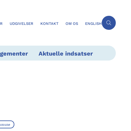
ER
UDGIVELSER
KONTAKT
OM OS
ENGLISH
ngementer
Aktuelle indsatser
ommune