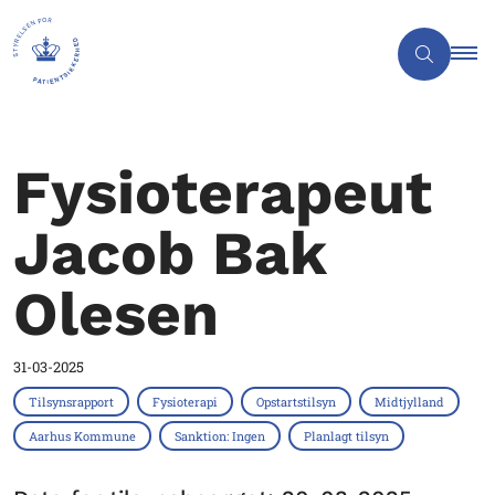
Fysioterapeut
Jacob Bak
Olesen
31-03-2025
Tilsynsrapport
Fysioterapi
Opstartstilsyn
Midtjylland
Aarhus Kommune
Sanktion: Ingen
Planlagt tilsyn