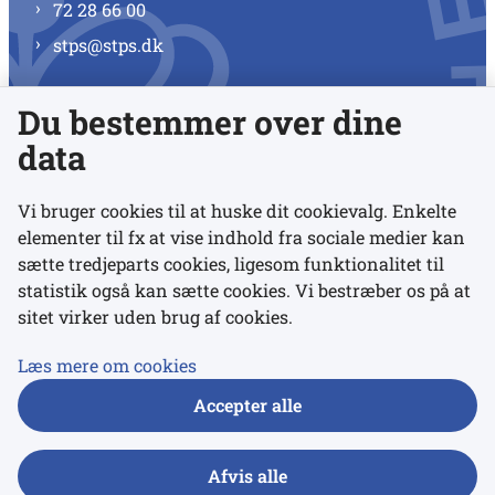
72 28 66 00
stps@stps.dk
Du bestemmer over dine
Se alle kontaktnumre
data
Vi bruger cookies til at huske dit cookievalg. Enkelte
elementer til fx at vise indhold fra sociale medier kan
Links
sætte tredjeparts cookies, ligesom funktionalitet til
statistik også kan sætte cookies. Vi bestræber os på at
sitet virker uden brug af cookies.
Udgivelser
Tilgængelighedserklæring
Læs mere om cookies
Data- og privatlivspolitik
Accepter alle
Cookies
Afvis alle