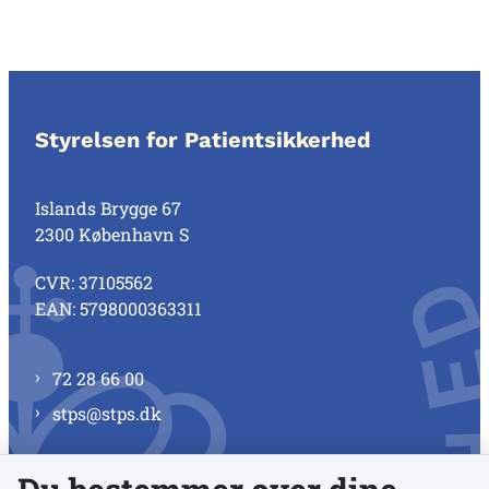
Styrelsen for Patientsikkerhed
Islands Brygge 67
2300 København S
CVR: 37105562
EAN: 5798000363311
72 28 66 00
stps@stps.dk