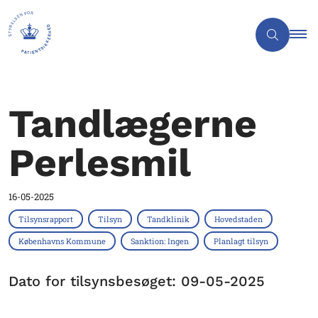
Tandlægerne
Perlesmil
16-05-2025
Tilsynsrapport
Tilsyn
Tandklinik
Hovedstaden
Københavns Kommune
Sanktion: Ingen
Planlagt tilsyn
Dato for tilsynsbesøget: 09-05-2025