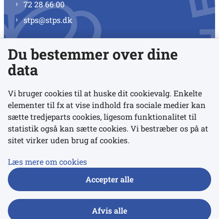
72 28 66 00
stps@stps.dk
Du bestemmer over dine
Se alle kontaktnumre
data
Vi bruger cookies til at huske dit cookievalg. Enkelte
elementer til fx at vise indhold fra sociale medier kan
Links
sætte tredjeparts cookies, ligesom funktionalitet til
statistik også kan sætte cookies. Vi bestræber os på at
sitet virker uden brug af cookies.
Udgivelser
Tilgængelighedserklæring
Læs mere om cookies
Data- og privatlivspolitik
Accepter alle
Cookies
Afvis alle