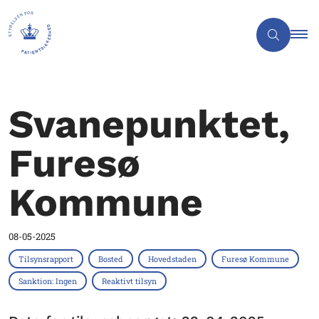
Svanepunktet,
Furesø
Kommune
08-05-2025
Tilsynsrapport
Bosted
Hovedstaden
Furesø Kommune
Sanktion: Ingen
Reaktivt tilsyn