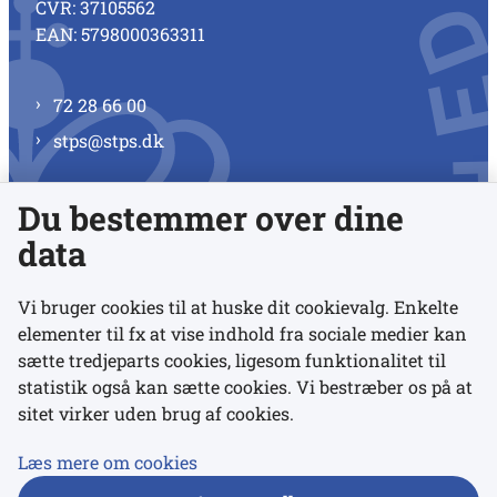
CVR: 37105562
EAN: 5798000363311
72 28 66 00
stps@stps.dk
Du bestemmer over dine
Se alle kontaktnumre
data
Vi bruger cookies til at huske dit cookievalg. Enkelte
elementer til fx at vise indhold fra sociale medier kan
Links
sætte tredjeparts cookies, ligesom funktionalitet til
statistik også kan sætte cookies. Vi bestræber os på at
sitet virker uden brug af cookies.
Udgivelser
Tilgængelighedserklæring
Læs mere om cookies
Data- og privatlivspolitik