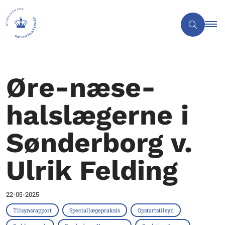
Øre-næse-
halslægerne i
Sønderborg v.
Ulrik Felding
22-05-2025
Tilsynsrapport
Speciallægepraksis
Opstartstilsyn