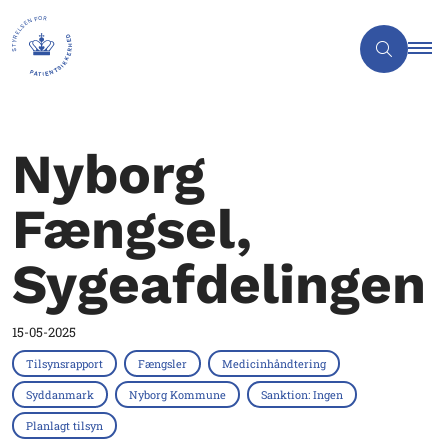
Nyborg
Fængsel,
Sygeafdelingen
15-05-2025
Tilsynsrapport
Fængsler
Medicinhåndtering
Syddanmark
Nyborg Kommune
Sanktion: Ingen
Planlagt tilsyn