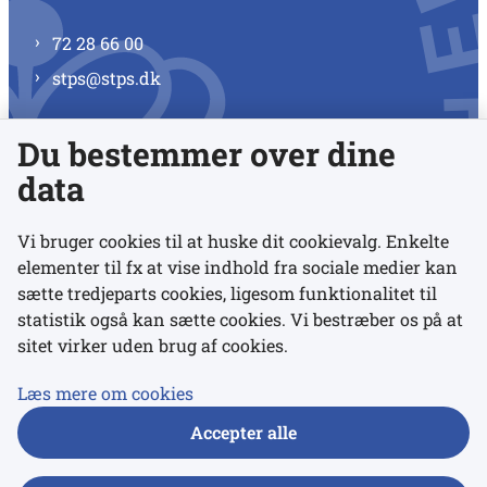
72 28 66 00
stps@stps.dk
Du bestemmer over dine
Se alle kontaktnumre
data
Vi bruger cookies til at huske dit cookievalg. Enkelte
elementer til fx at vise indhold fra sociale medier kan
Links
sætte tredjeparts cookies, ligesom funktionalitet til
statistik også kan sætte cookies. Vi bestræber os på at
sitet virker uden brug af cookies.
Udgivelser
Tilgængelighedserklæring
Læs mere om cookies
Data- og privatlivspolitik
Accepter alle
Cookies