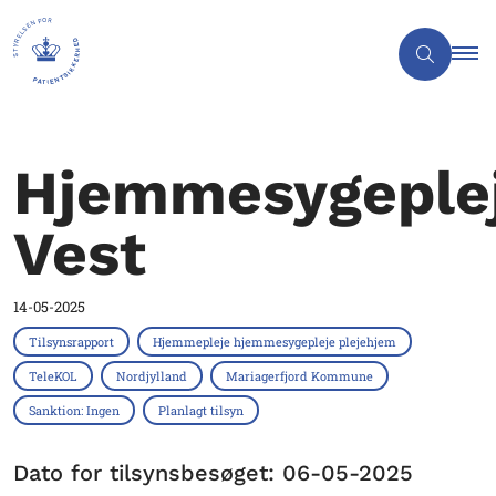
Hjemmesygeple
Vest
14-05-2025
Tilsynsrapport
Hjemmepleje hjemmesygepleje plejehjem
TeleKOL
Nordjylland
Mariagerfjord Kommune
Sanktion: Ingen
Planlagt tilsyn
Dato for tilsynsbesøget: 06-05-2025