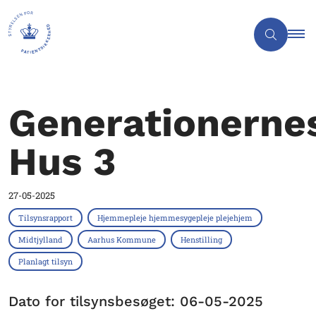
Generationerne
Hus 3
27-05-2025
Tilsynsrapport
Hjemmepleje hjemmesygepleje plejehjem
Midtjylland
Aarhus Kommune
Henstilling
Planlagt tilsyn
Dato for tilsynsbesøget: 06-05-2025