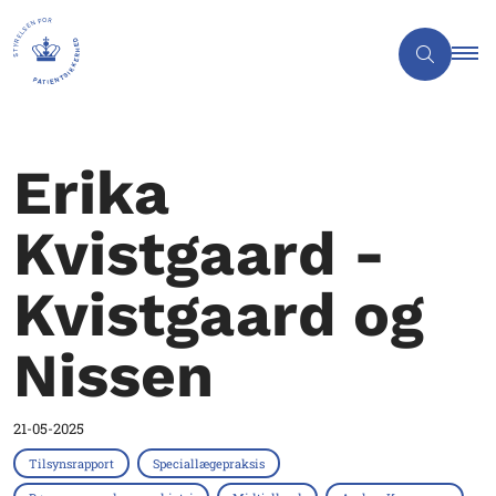
Erika
Kvistgaard -
Kvistgaard og
Nissen
21-05-2025
Tilsynsrapport
Speciallægepraksis