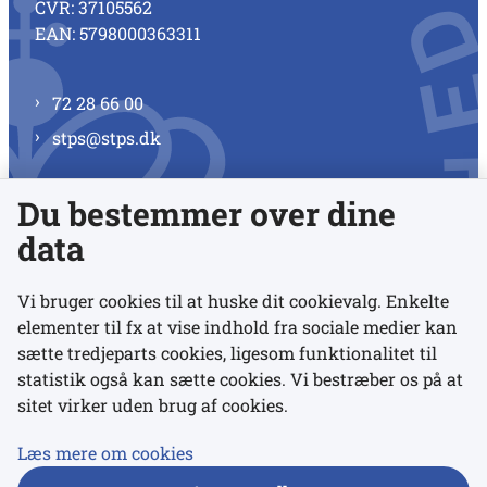
CVR: 37105562
EAN: 5798000363311
72 28 66 00
stps@stps.dk
Du bestemmer over dine
Se alle kontaktnumre
data
Vi bruger cookies til at huske dit cookievalg. Enkelte
elementer til fx at vise indhold fra sociale medier kan
Links
sætte tredjeparts cookies, ligesom funktionalitet til
statistik også kan sætte cookies. Vi bestræber os på at
sitet virker uden brug af cookies.
Udgivelser
Tilgængelighedserklæring
Læs mere om cookies
Data- og privatlivspolitik