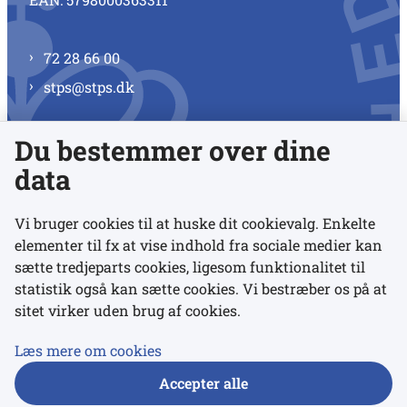
72 28 66 00
stps@stps.dk
Du bestemmer over dine
Se alle kontaktnumre
data
Vi bruger cookies til at huske dit cookievalg. Enkelte
elementer til fx at vise indhold fra sociale medier kan
Links
sætte tredjeparts cookies, ligesom funktionalitet til
statistik også kan sætte cookies. Vi bestræber os på at
sitet virker uden brug af cookies.
Udgivelser
Tilgængelighedserklæring
Læs mere om cookies
Data- og privatlivspolitik
Accepter alle
Cookies