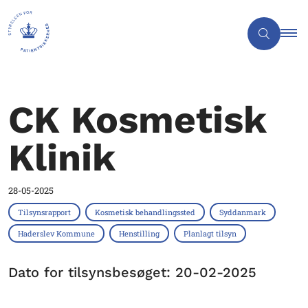
CK Kosmetisk
Klinik
28-05-2025
Tilsynsrapport
Kosmetisk behandlingssted
Syddanmark
Haderslev Kommune
Henstilling
Planlagt tilsyn
Dato for tilsynsbesøget: 20-02-2025