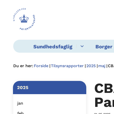
Sundhedsfaglig
Borger 
Du er her:
Forside
Tilsynsrapporter
2025
maj
CB
CB
2025
Pa
jan
feb