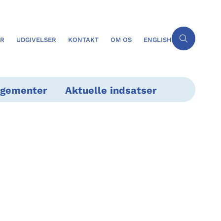
ER
UDGIVELSER
KONTAKT
OM OS
ENGLISH
ngementer
Aktuelle indsatser