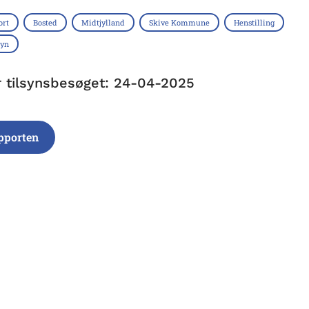
ort
Bosted
Midtjylland
Skive Kommune
Henstilling
syn
r tilsynsbesøget: 24-04-2025
pporten