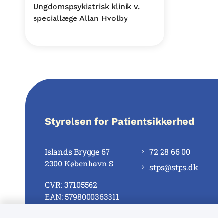
Ungdomspsykiatrisk klinik v.
speciallæge Allan Hvolby
Styrelsen for Patientsikkerhed
Islands Brygge 67
72 28 66 00
2300 København S
stps@stps.dk
CVR: 37105562
EAN: 5798000363311