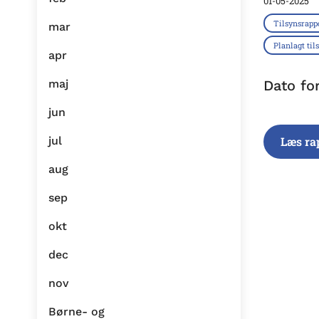
01-05-2025
Tilsynsrapp
mar
Planlagt til
apr
maj
Dato fo
jun
jul
Læs ra
aug
sep
okt
dec
nov
Børne- og