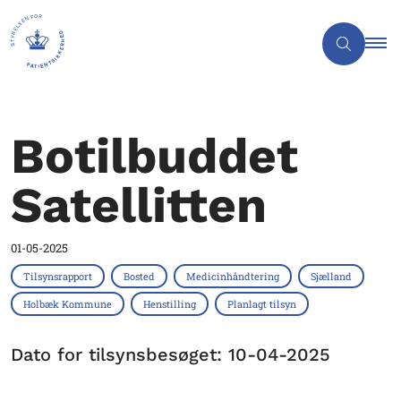
Botilbuddet
Satellitten
01-05-2025
Tilsynsrapport
Bosted
Medicinhåndtering
Sjælland
Holbæk Kommune
Henstilling
Planlagt tilsyn
Dato for tilsynsbesøget: 10-04-2025