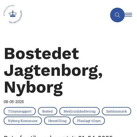
Bostedet
Jagtenborg,
Nyborg
08-05-2025
Tilsynsrapport
Bosted
Medicinhåndtering
Syddanmark
Nyborg Kommune
Henstilling
Planlagt tilsyn