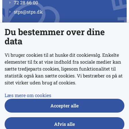
72 28 66 00
stps@stps.dk
Du bestemmer over dine
Se alle kontaktnumre
data
Vi bruger cookies til at huske dit cookievalg. Enkelte
elementer til fx at vise indhold fra sociale medier kan
Links
sætte tredjeparts cookies, ligesom funktionalitet til
statistik også kan sætte cookies. Vi bestræber os på at
sitet virker uden brug af cookies.
Udgivelser
Tilgængelighedserklæring
Læs mere om cookies
Data- og privatlivspolitik
Accepter alle
Cookies
Afvis alle