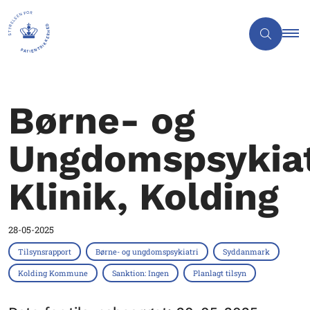
Børne- og
Ungdomspsykiat
Klinik, Kolding
28-05-2025
Tilsynsrapport
Børne- og ungdomspsykiatri
Syddanmark
Kolding Kommune
Sanktion: Ingen
Planlagt tilsyn