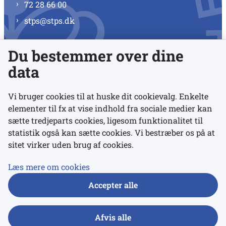
72 28 66 00
stps@stps.dk
Du bestemmer over dine
Se alle kontaktnumre
data
Vi bruger cookies til at huske dit cookievalg. Enkelte
elementer til fx at vise indhold fra sociale medier kan
Links
sætte tredjeparts cookies, ligesom funktionalitet til
statistik også kan sætte cookies. Vi bestræber os på at
sitet virker uden brug af cookies.
Udgivelser
Tilgængelighedserklæring
Læs mere om cookies
Data- og privatlivspolitik
Accepter alle
Cookies
Afvis alle